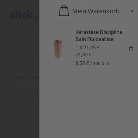
Mein Warenkorb
1
Kérastase Discipline
Bain Fluidealiste
1
X
21,45
€
=
21,45
€
Suche
8,58
€
/
100.0
ml
nach
Produkten:
SUCHEN