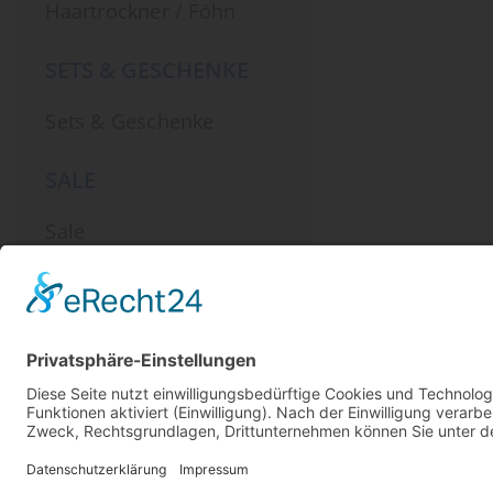
Haartrockner / Föhn
SETS & GESCHENKE
Sets & Geschenke
SALE
Sale
KONT