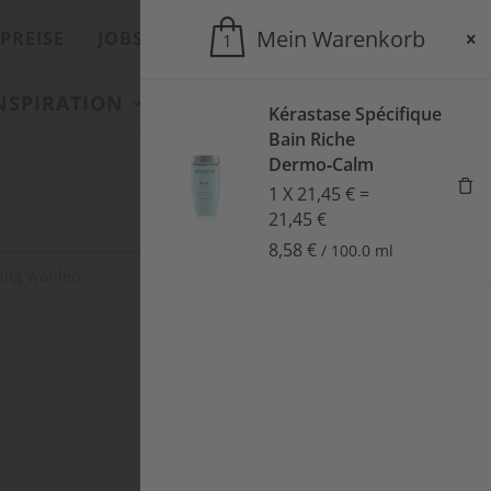
Mein Warenkorb
PREISE
JOBS
ONLINESHOP
1
INSPIRATION
SALONS
AKTUELLES
Kérastase Spécifique
Bain Riche
Dermo‑Calm
1
X
21,45
€
=
21,45
€
8,58
€
/
100.0
ml
SUCHEN