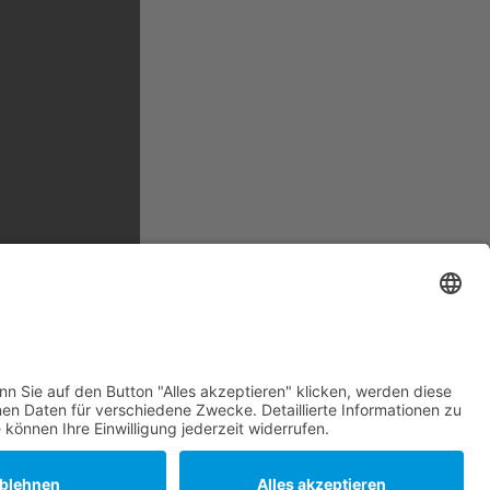
Subtotal
21,45
€
Einkauf fortsetzen
1
Warenkorb ansehen