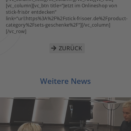
[vc_column][vc_btn title=“Jetzt im Onlineshop von
stick-frisör entdecken“
link=“url:https%3A%2F%2Fstick-frisoer.de%2Fproduct-
category%2Fsets-geschenke%2F“][/vc_column]
[/vc_row]
ZURÜCK
Weitere News