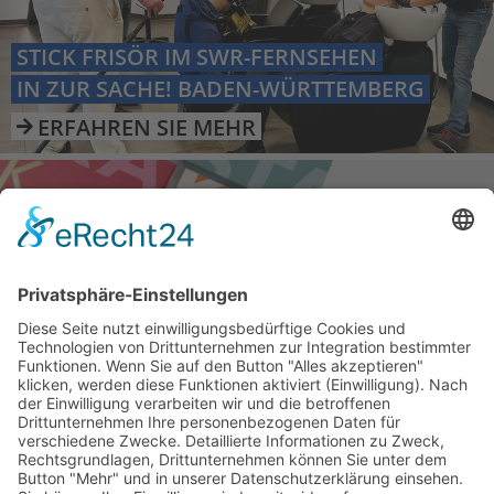
STICK FRISÖR IM SWR-FERNSEHEN
IN ZUR SACHE! BADEN-WÜRTTEMBERG
ERFAHREN SIE MEHR

KÉRASTASE GESCHENKSETS 2023
ERFAHREN SIE MEHR
