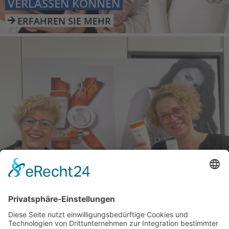
VERLASSEN KÖNNEN
ERFAHREN SIE MEHR

KÉRASTASE – WIR SIND CARE COACHS
ERFAHREN SIE MEHR

MEHR LADEN