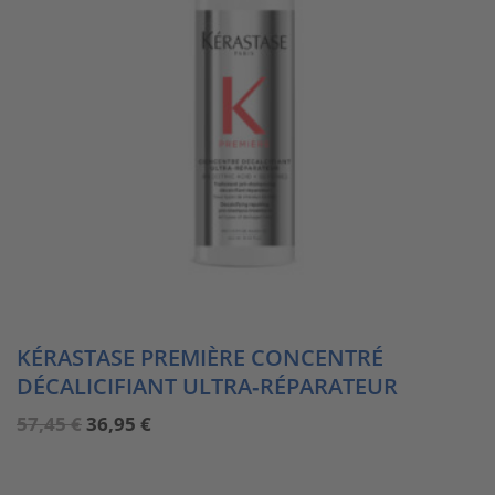
KÉRASTASE PREMIÈRE CONCENTRÉ
DÉCALICIFIANT ULTRA‑RÉPARATEUR
Ursprünglicher
Aktueller
57,45
€
36,95
€
Preis
Preis
war:
ist:
57,45 €
36,95 €.