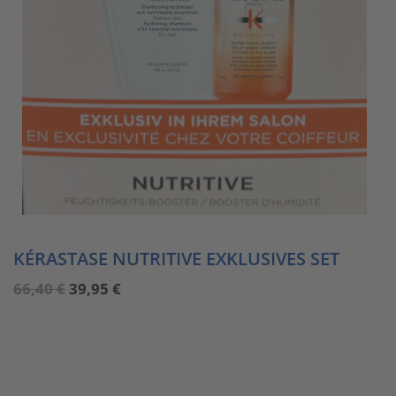
KÉRASTASE NUTRITIVE EXKLUSIVES SET
Ursprünglicher
Aktueller
66,40
€
39,95
€
Preis
Preis
war:
ist:
66,40 €
39,95 €.