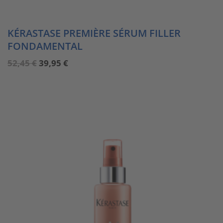
KÉRASTASE PREMIÈRE SÉRUM FILLER
FONDAMENTAL
Ursprünglicher
Aktueller
52,45
€
39,95
€
Preis
Preis
war:
ist:
52,45 €
39,95 €.