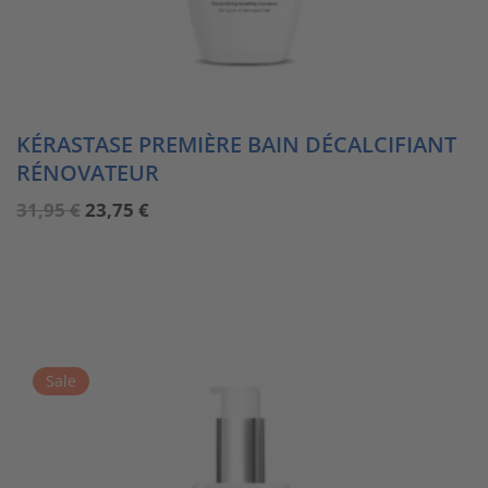
KÉRASTASE PREMIÈRE BAIN DÉCALCIFIANT
RÉNOVATEUR
Ursprünglicher
Aktueller
31,95
€
23,75
€
Preis
Preis
war:
ist:
31,95 €
23,75 €.
Sale