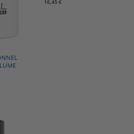
16,45
€
ONNEL
OLUME