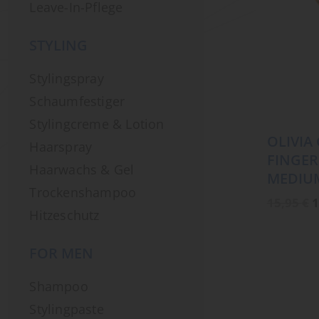
Leave-In-Pflege
STYLING
Stylingspray
Schaumfestiger
Stylingcreme & Lotion
OLIVIA
Haarspray
FINGE
Haarwachs & Gel
MEDIU
Trockenshampoo
U
15,95
€
1
P
Hitzeschutz
w
1
FOR MEN
Shampoo
Stylingpaste