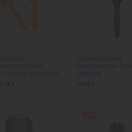
 GARDEN
OLIVIA GARDEN
RBRUSH COMBO
FINGERBRUSH CO
M YELLOW SUNSHINE
MEDIUM
rsprünglicher
Aktueller
0,25
€
15,95
€
reis
Preis
ar:
ist:
5,95 €
10,25 €.
Sale