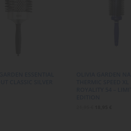
 GARDEN ESSENTIAL
OLIVIA GARDEN N
T CLASSIC SILVER
THERMIC SPEED XL
ROYALITY 54 – LIM
EDITION
Ursprüngliche
Aktuell
21,95
€
18,95
€
Preis
Preis
war:
ist:
21,95 €
18,95 €.