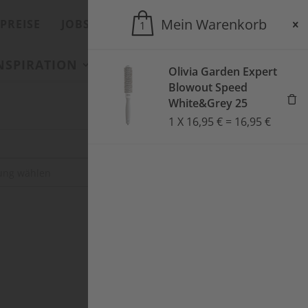
Mein Warenkorb
PREISE
JOBS
ONLINESHOP
1
INSPIRATION
SALONS
AKTUELLES
Olivia Garden Expert
Blowout Speed
White&Grey 25
1
X
16,95
€
=
16,95
€
SUCHEN