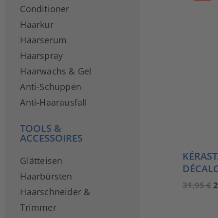
Conditioner
Haarkur
Haarserum
Haarspray
Haarwachs & Gel
Anti-Schuppen
Anti-Haarausfall
TOOLS &
ACCESSOIRES
KÉRAST
Glätteisen
DÉCALC
Haarbürsten
U
31,95
€
2
Haarschneider &
P
w
Trimmer
3