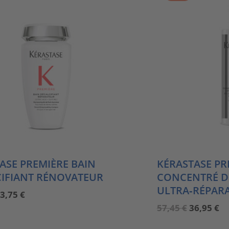
ASE PREMIÈRE BAIN
KÉRASTASE PR
IFIANT RÉNOVATEUR
CONCENTRÉ DÉ
ULTRA‑RÉPAR
rsprünglicher
Aktueller
3,75
€
reis
Preis
Ursprüng
Ak
57,45
€
36,95
€
ar:
ist:
Preis
Pr
1,95 €
23,75 €.
war:
ist