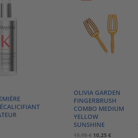
OLIVIA GARDEN
EMIÈRE
FINGERBRUSH
CALICIFIANT
COMBO MEDIUM
ATEUR
YELLOW
SUNSHINE
licher
tueller
eis
Ursprünglicher
Aktueller
15,95
€
10,25
€
: