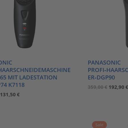
ONIC
PANASONIC
‑HAARSCHNEIDEMASCHINE
PROFI‑HAARS
65 MIT LADESTATION
ER‑DGP90
74 K7118
Ursprün
359,00
€
192,90
Preis
Ursprünglicher
Aktueller
131,50
€
war:
Preis
Preis
359,00 €
war:
ist:
239,00 €
131,50 €.
Sale