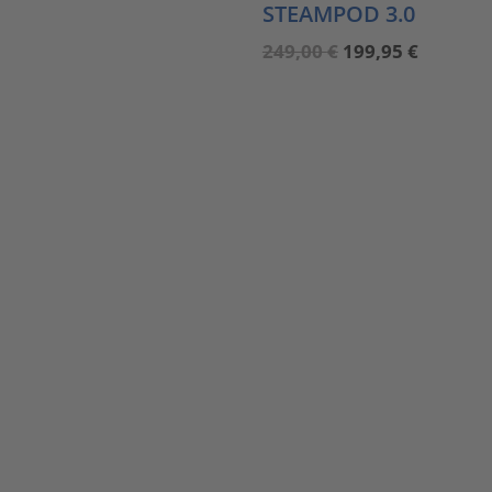
STEAMPOD 3.0
Ursprünglicher
Aktuell
249,00
€
199,95
€
Preis
Preis
war:
ist:
249,00 €
199,95 €