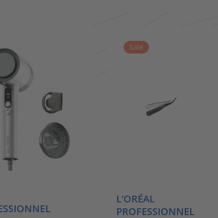
Preis
Preis
,95 €.
war:
ist:
15,95 €
10,25 €.
Sale
L’ORÉAL
ESSIONNEL
PROFESSIONNEL