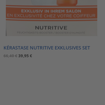
KÉRASTASE NUTRITIVE EXKLUSIVES SET
Ursprünglicher
Aktueller
66,40
€
39,95
€
Preis
Preis
war:
ist:
66,40 €
39,95 €.