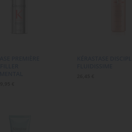
ASE PREMIÈRE
KÉRASTASE DISCIPL
FILLER
FLUIDISSIME
MENTAL
26,45
€
rsprünglicher
Aktueller
9,95
€
reis
Preis
ar:
ist:
2,45 €
39,95 €.