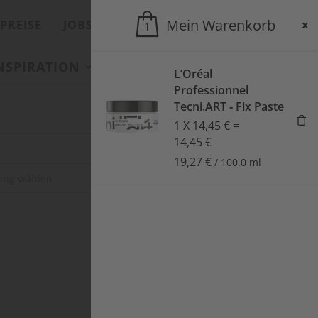
Mein Warenkorb
PREISE
JOBS
ONLINESHOP
1
INSPIRATION
SALONS
AKTUELLES
L’Oréal
Professionnel
Tecni.ART ‑ Fix Paste
1
X
14,45
€
=
14,45
€
19,27
€
/
100.0
ml
SUCHEN