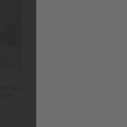
 ABSOLU
KÉRASTASE RÉSISTANCE
MILK
SÉRUM THÉRAPISTE
(PFLEGE‑SERUM)
36,95
€