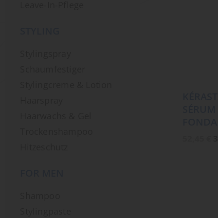
Leave-In-Pflege
STYLING
Stylingspray
Schaumfestiger
Stylingcreme & Lotion
KÉRAST
Haarspray
SÉRUM 
Haarwachs & Gel
FONDA
Trockenshampoo
U
52,45
€
3
P
Hitzeschutz
w
5
FOR MEN
Shampoo
Stylingpaste