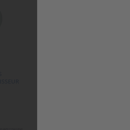
S
L’ORÉAL PROFESSIONNEL
ISSEUR
STEAMPOD
GLÄTTUNGSKONZENTRAT
32,95
€