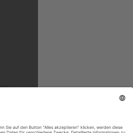
N
Subtotal
14,45
€
Einkauf fortsetzen