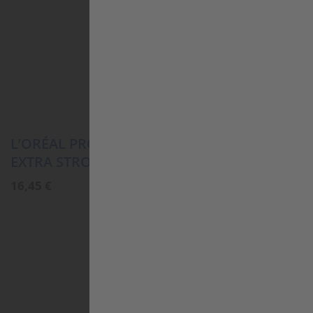
L’ORÉAL PROFESSIONNEL INFINIUM PURE
EXTRA STRONG
16,45
€