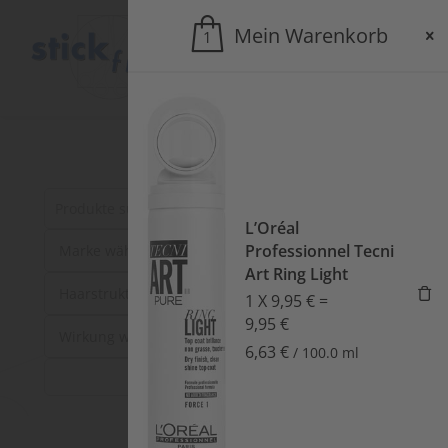
Mein Warenkorb
1
Suche
nach
L’Oréal
Professionnel Tecni
Produkten:
Art Ring Light
1
X
9,95
€
=
9,95
€
6,63
€
/
100.0
ml
SUCHEN