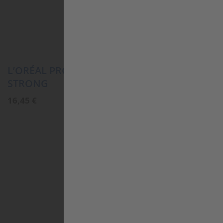
L’ORÉAL PROFESSIONNEL INFINIUM PURE
STRONG
16,45
€