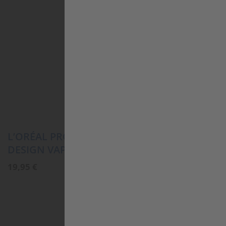
L’ORÉAL PROFESSIONNEL TECNI ART FIX
DESIGN VAPO
19,95
€