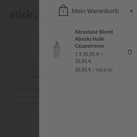
Mein Warenkorb
1
Kérastase Blond
Absolu Huile
Cicaextreme
1
X
35,95
€
=
Suche
35,95
€
nach
35,95
€
/
100.0
ml
Produkten:
SUCHEN