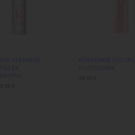
ASE PREMIÈRE
KÉRASTASE DISCIPL
FILLER
FLUIDISSIME
MENTAL
26,45
€
rsprünglicher
Aktueller
9,95
€
reis
Preis
ar:
ist:
2,45 €
39,95 €.