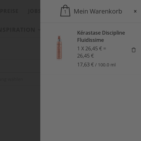
Mein Warenkorb
PREISE
JOBS
ONLINESHOP
1
INSPIRATION
SALONS
AKTUELLES
Kérastase Discipline
Fluidissime
1
X
26,45
€
=
26,45
€
17,63
€
/
100.0
ml
SUCHEN