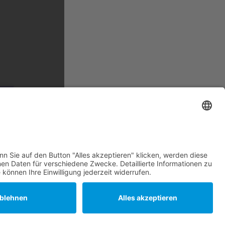
N
Subtotal
26,45
€
Einkauf fortsetzen
1
Warenkorb ansehen
Kostenpflichtig bestellen