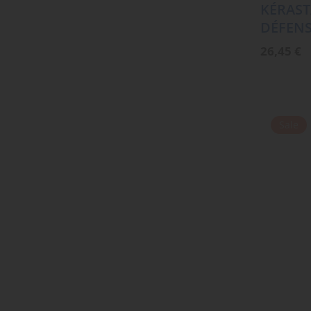
KÉRAST
DÉFENS
26,45
€
Sale