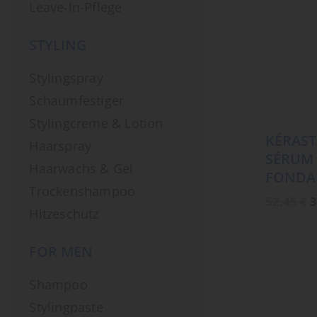
Leave-In-Pflege
STYLING
Stylingspray
Schaumfestiger
Stylingcreme & Lotion
KÉRAST
Haarspray
SÉRUM 
Haarwachs & Gel
FONDA
Trockenshampoo
U
52,45
€
3
P
Hitzeschutz
w
5
FOR MEN
Shampoo
Stylingpaste