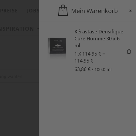
Mein Warenkorb
PREISE
JOBS
ONLINESHOP
1
INSPIRATION
SALONS
AKTUELLES
Kérastase Densifique
Cure Homme 30 x 6
ml
1
X
114,95
€
=
114,95
€
63,86
€
/
100.0
ml
SUCHEN