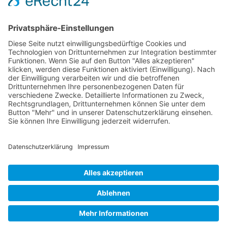
22,45
€
MEHR LADEN
KONTAKT
IMPRESSUM
DATENSCHUTZ
AGB
0
© STICK FRISÖR 2025