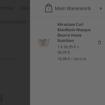
Mein Warenkorb
PREISE
JOBS
ONLINESHOP
1
INSPIRATION
SALONS
AKTUELLES
Kérastase Curl
Manifesto Masque
Beurre Haute
Nutrition
1
X
36,95
€
=
36,95
€
18,48
€
SUCHEN
/
100.0
ml