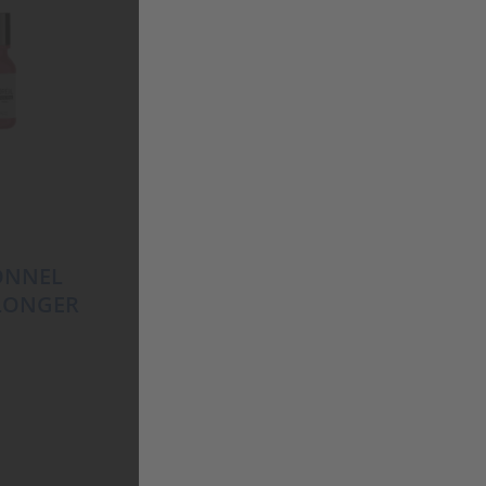
ONNEL
L’ORÉAL PROFESSIONNEL
 LONGER
SERIE EXPERT ABSOLUT
REPAIR GOLD MASKE
22,45
€