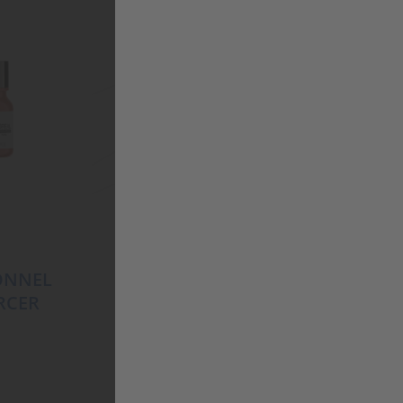
ONNEL
KÉRASTASE NUTRITIVE
ORCER
MASQUINTENSE
41,95
€