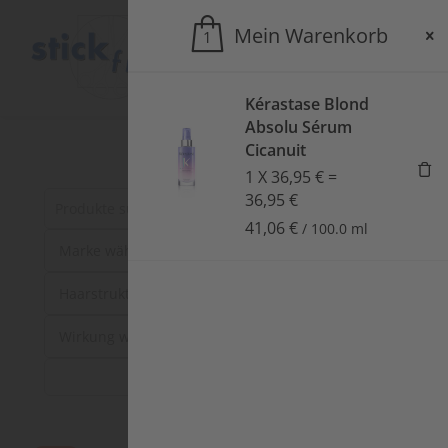
Mein Warenkorb
1
Kérastase Blond
Absolu Sérum
Cicanuit
1
X
36,95
€
=
Suche
36,95
€
nach
41,06
€
/
100.0
ml
Produkten:
SUCHEN