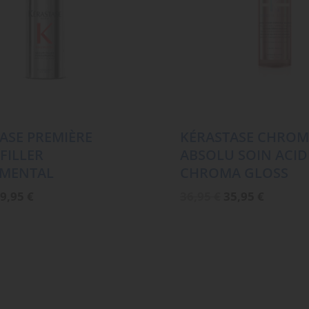
ASE PREMIÈRE
KÉRASTASE CHRO
FILLER
ABSOLU SOIN ACID
MENTAL
CHROMA GLOSS
rsprünglicher
Aktueller
Ursprüngliche
Aktuell
9,95
€
36,95
€
35,95
€
reis
Preis
Preis
Preis
ar:
ist:
war:
ist:
2,45 €
39,95 €.
36,95 €
35,95 €.