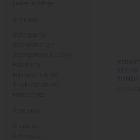
Leave-In-Pflege
STYLING
Stylingspray
Schaumfestiger
Stylingcreme & Lotion
KÉRAST
Haarspray
SÉRUM 
Haarwachs & Gel
FONDA
Trockenshampoo
U
52,45
€
3
P
Hitzeschutz
w
5
FOR MEN
Shampoo
Stylingpaste