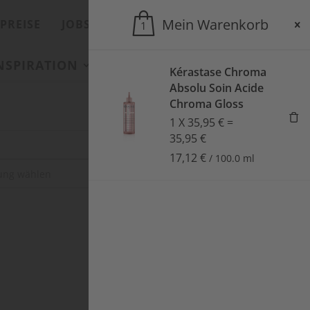
Mein Warenkorb
PREISE
JOBS
ONLINESHOP
1
INSPIRATION
SALONS
AKTUELLES
Kérastase Chroma
Absolu Soin Acide
Chroma Gloss
1
X
35,95
€
=
35,95
€
17,12
€
/
100.0
ml
SUCHEN
Sale