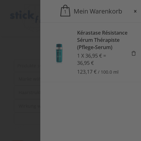
Mein Warenkorb
1
Kérastase Résistance
Sérum Thérapiste
(Pflege‑Serum)
1
X
36,95
€
=
Suche
36,95
€
nach
123,17
€
/
100.0
ml
Produkten:
SUCHEN