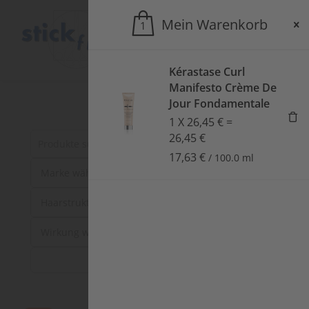
Mein Warenkorb
1
Kérastase Curl
Manifesto Crème De
Jour Fondamentale
1
X
26,45
€
=
Suche
26,45
€
nach
17,63
€
/
100.0
ml
Produkten:
SUCHEN