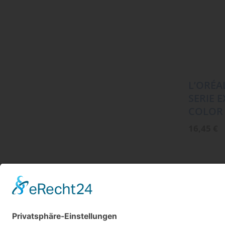
L’ORÉA
SERIE 
COLOR
16,45
€