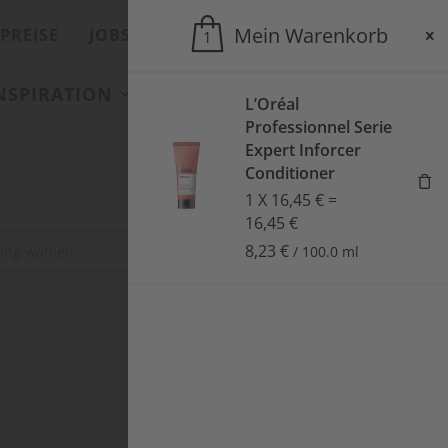
Mein Warenkorb
PREISE
JOBS
ONLINESHOP
1
INSPIRATION
SALONS
AKTUELLES
L’Oréal
Professionnel Serie
Expert Inforcer
Conditioner
1
X
16,45
€
=
16,45
€
8,23
€
SUCHEN
/
100.0
ml