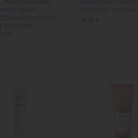
L PROFESSIONNEL
KÉRASTASE GLOSS
EXPERT SCALP
FONDANT INSTA‑G
ED ANTI‑JUCKREIZ
39,45
€
E SOOTHER
MENT