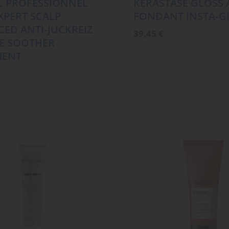
L PROFESSIONNEL
KÉRASTASE GLOSS
EXPERT SCALP
FONDANT INSTA‑G
ED ANTI‑JUCKREIZ
39,45
€
E SOOTHER
MENT