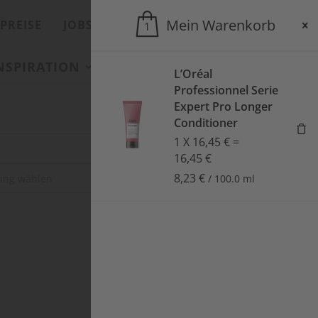
Mein Warenkorb
PREISE
JOBS
ONLINESHOP
1
INSPIRATION
SALONS
AKTUELLES
L’Oréal
Professionnel Serie
Expert Pro Longer
Conditioner
1
X
16,45
€
=
16,45
€
8,23
€
SUCHEN
/
100.0
ml