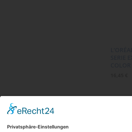
L’ORÉA
SERIE 
COLOR
16,45
€