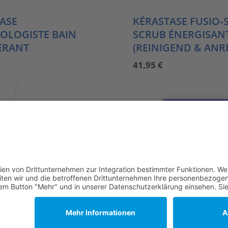
ASE
KÉRASTASE FUSIO‑
OLOGISTE BAIN
SCRUB ÉNERGISAN
ERANT
(REINIGEND & ANR
41,95
€
MEHR LADE
AKT
IMPRESSUM
DATENSCHUTZ
AGB