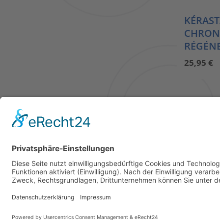
KÉRAST
CHRON
RÉGÉN
25,95
€
KONT
© STICK FRISÖR 2025