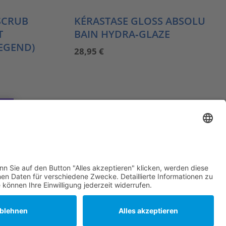
SCRUB
KÉRASTASE GLOSS ABSOLU
T
BAIN HYDRA‑GLAZE
EGEND)
28,95
€
N
0