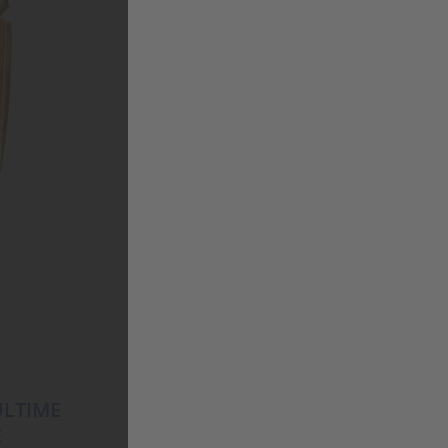
KÉRASTASE
CHRONOLOGISTE BAIN
RÉGÉNERANT
25,95
€
ULTIME
E