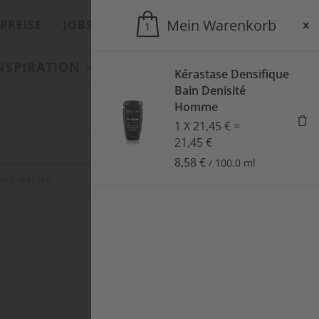
Mein Warenkorb
PREISE
JOBS
ONLINESHOP
1
INSPIRATION
SALONS
AKTUELLES
Kérastase Densifique
Bain Denisité
Homme
1
X
21,45
€
=
21,45
€
8,58
€
/
100.0
ml
SUCHEN