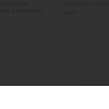
ÉNERGISANT
BAIN HYDRA‑GLAZ
GEND & ANREGEND)
28,95
€
MEHR LADE