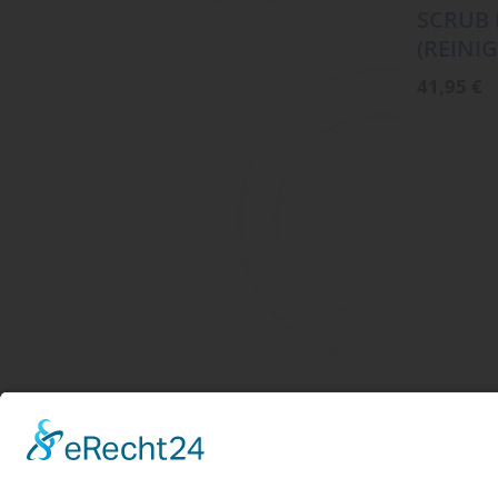
SCRUB 
(REINI
41,95
€