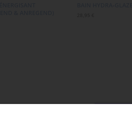
ÉNERGISANT
BAIN HYDRA‑GLAZ
GEND & ANREGEND)
28,95
€
MEHR LADE