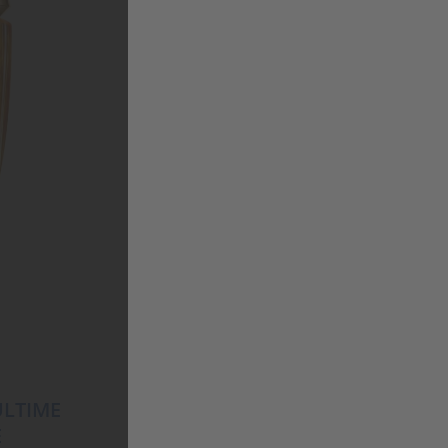
KÉRASTASE
CHRONOLOGISTE BAIN
RÉGÉNERANT
25,95
€
ULTIME
E