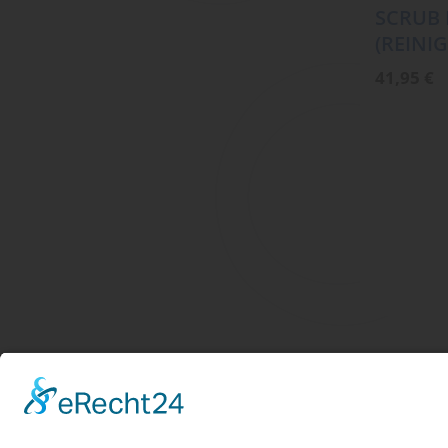
SCRUB 
(REINI
41,95
€