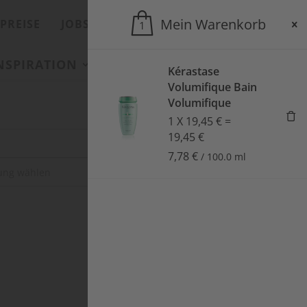
Mein Warenkorb
PREISE
JOBS
ONLINESHOP
1
INSPIRATION
SALONS
AKTUELLES
Kérastase
Volumifique Bain
Volumifique
1
X
19,45
€
=
19,45
€
7,78
€
/
100.0
ml
SUCHEN